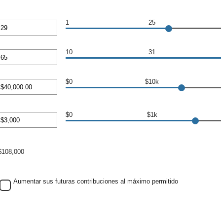
1
25
esa
to
10
31
e
esa
to
$0
$10k
e
esa
to
$0
$1k
e
esa
0
to
00,000.00
$108,000
e
00,000
Aumentar sus futuras contribuciones al máximo permitido