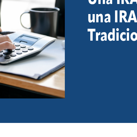
una IR
Tradici