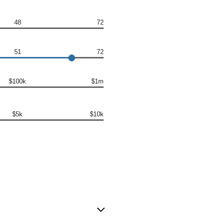
48
72
51
72
$100k
$1m
$5k
$10k