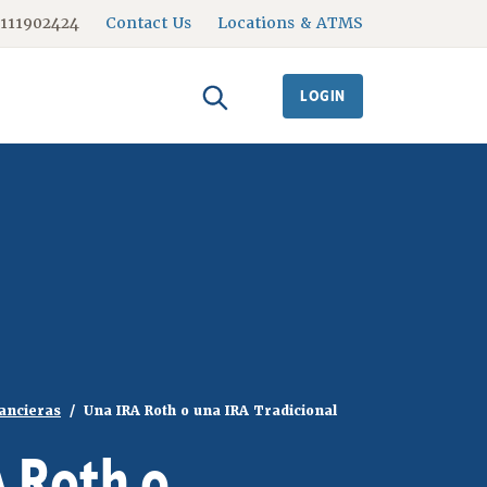
#111902424
Contact Us
Locations & ATMS
LOGIN
nancieras
Una IRA Roth o una IRA Tradicional
 Roth o