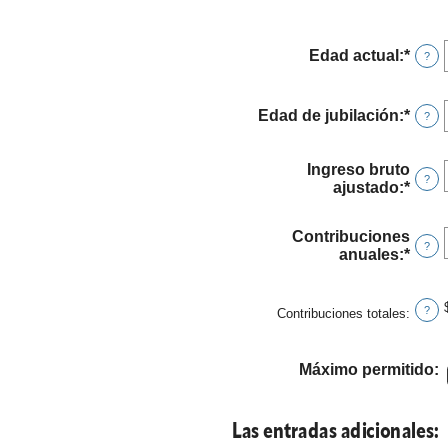
Edad actual
:
*
Ingr
?
un
mon
entr
Edad de jubilación
:
*
Ingr
?
1
un
y
mon
72
entr
Ingreso bruto
?
10
ajustado
:
*
Ingr
y
un
72
mon
Contribuciones
entr
?
anuales
:
*
Ingr
$0.0
un
y
mon
$1,0
entr
?
Contribuciones totales
:
$0
y
$1,0
Máximo permitido
:
Las entradas adicionales: