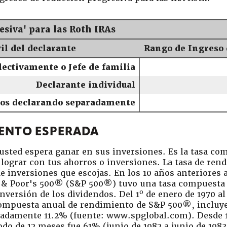
siva' para las Roth IRAs
vil del declarante
Rango de Ingreso 
lectivamente o Jefe de familia
Declarante individual
os declarando separadamente
IENTO ESPERADA
 usted espera ganar en sus inversiones. Es la tasa co
lograr con tus ahorros o inversiones. La tasa de ren
de inversiones que escojas. En los 10 años anteriores 
d & Poor's 500® (S&P 500®) tuvo una tasa compuesta
o
nversión de los dividendos. Del 1
de enero de 1970 al
compuesta anual de rendimiento de S&P 500®, incluye
madamente 11.2% (fuente: www.spglobal.com). Desde 1
do de 12 meses fue 61% (junio de 1982 a junio de 198