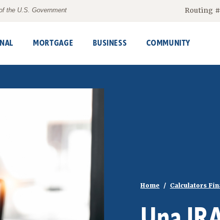
Routing 
t of the U.S. Government
NAL
MORTGAGE
BUSINESS
COMMUNITY
Home
Calculators Fi
Una IRA